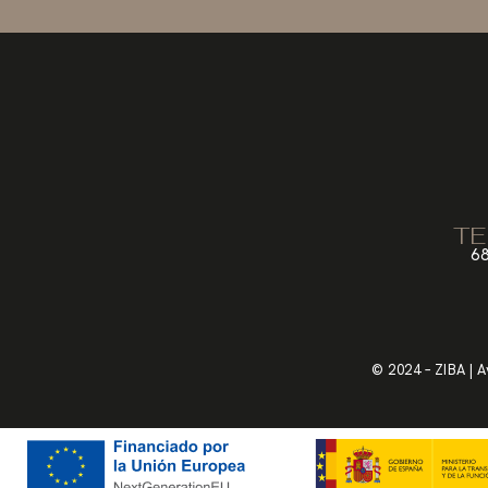
TE
68
© 2024 – ZIBA |
A