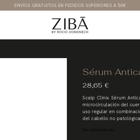
ENVÍOS GRATUITOS EN PEDIDOS SUPERIORES A 50€
Sérum Antic
28,65
€
Scalp Clinix Sérum Antic
microcirculación del cuer
uso regular en combinaci
del cabello no patológic
Sin existencias