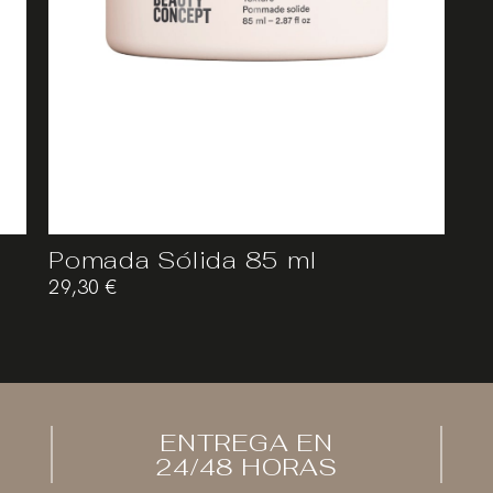
Pomada Sólida 85 ml
29,30
€
ENTREGA EN
24/48 HORAS