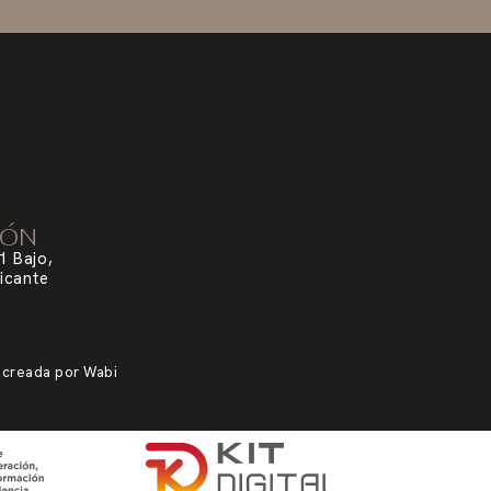
IÓN
1 Bajo,
icante
 creada por
Wabi