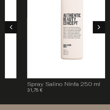
Spray Salino Ninfa 250 ml
31,75
€