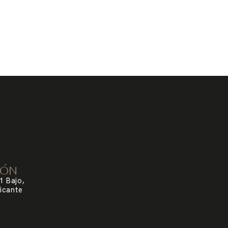
IÓN
1 Bajo,
icante