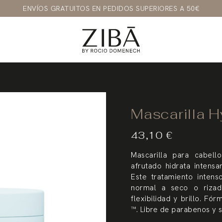
ENVÍOS GRATUITOS EN PEDIDOS SUPERIORES A 50€
Mascarilla H
43,10
€
Mascarilla para cabell
afrutado hidrata intens
Este tratamiento intens
normal a seco o rizado
flexibilidad y brillo. F
™. Libre de parabenos y s