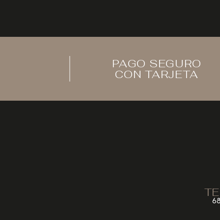
PAGO SEGURO
CON TARJETA
TE
68