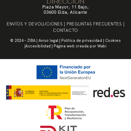
DIRECCIÓN
Plaza Mayor, 11 Bajo,
03600 Elda, Alicante
ENVÍOS Y DEVOLUCIONES
|
PREGUNTAS FRECUENTES
|
CONTACTO
© 2024 – ZIBA |
Aviso legal
|
Política de privacidad
|
Cookies
|
Accesibilidad
| Página web creada por
Wabi