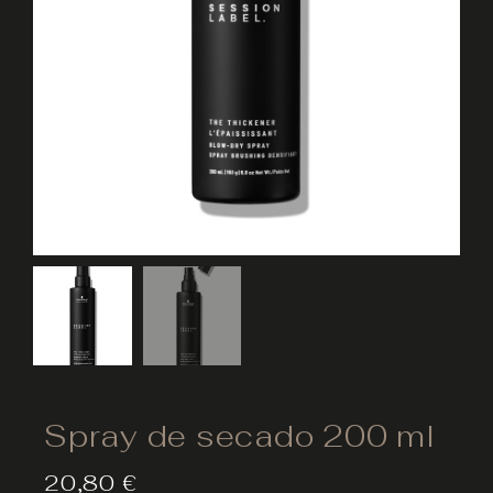
Spray de secado 200 ml
20,80
€