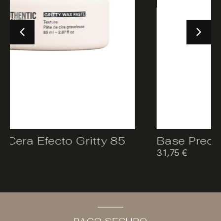
 85
Base Precisa 250 ml
31,75
€