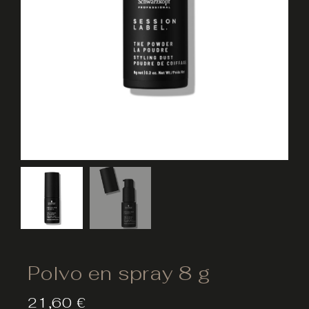
Polvo en spray 8 g
21,60
€