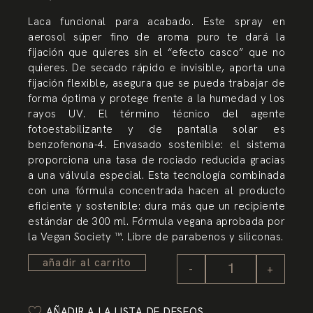
Laca funcional para acabado. Este spray en
aerosol súper fino de aroma puro te dará la
fijación que quieres sin el “efecto casco” que no
quieres. De secado rápido e invisible, aporta una
fijación flexible, asegura que se pueda trabajar de
forma óptima y protege frente a la humedad y los
rayos UV. El término técnico del agente
fotoestabilizante y de pantalla solar es
benzofenona-4. Envasado sostenible: el sistema
proporciona una tasa de rociado reducida gracias
a una válvula especial. Esta tecnología combinada
con una fórmula concentrada hacen al producto
eficiente y sostenible: dura más que un recipiente
estándar de 300 ml. Fórmula vegana aprobada por
la Vegan Society ™. Libre de parabenos y siliconas.
añadir al carrito
-
+
AÑADIR A LA LISTA DE DESEOS