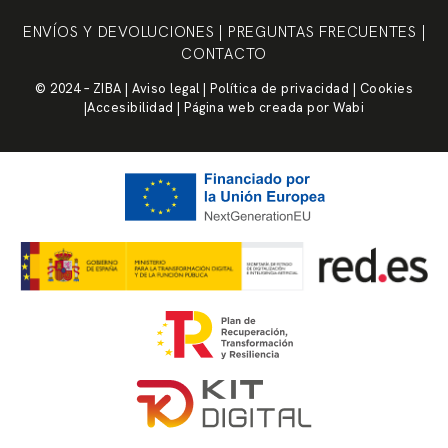
ENVÍOS Y DEVOLUCIONES
|
PREGUNTAS FRECUENTES
|
CONTACTO
© 2024 – ZIBA |
Aviso legal
|
Política de privacidad
|
Cookies
|
Accesibilidad
| Página web creada por
Wabi