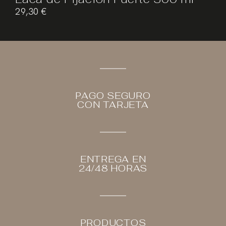
29,30
€
PAGO SEGURO
CON TARJETA
ENTREGA EN
24/48 HORAS
PRODUCTOS