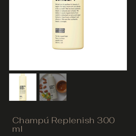
Champú Replenish 300
ml