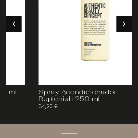
Spray Acondicionador
Replenish 250 ml
34,20
€