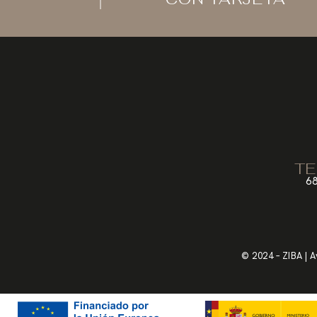
TE
68
© 2024 – ZIBA |
A