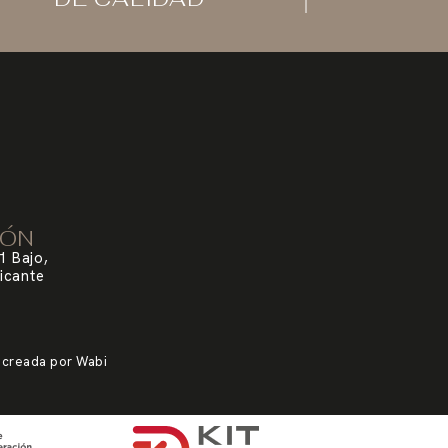
IÓN
1 Bajo,
icante
 creada por
Wabi