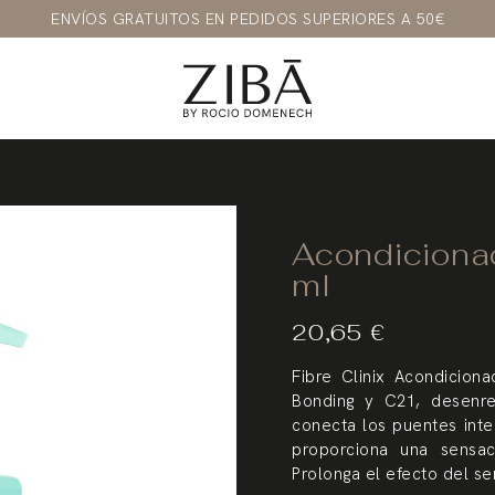
ENVÍOS GRATUITOS EN PEDIDOS SUPERIORES A 50€
Acondiciona
ml
20,65
€
Fibre Clinix Acondicion
Bonding y C21, desenre
conecta los puentes inte
proporciona una sensac
Prolonga el efecto del ser