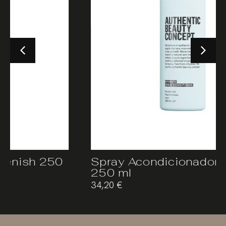
Spray Acondicionador Hydrate
250 ml
34,20
€